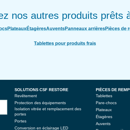
z nos autres produits prêts à 
ocs
Plateaux
Étagères
Auvents
Panneaux arrières
Pièces de 
Tablettes pour produits frais
SOLUTIONS CSF RESTORE
PIÈCES DE REM
Revêtement
Tablettes
Protection des équipements
Pare-chocs
Isolation vitrée et remplacement des
Plateaux
portes
Étagères
Portes
Auvents
Conversion en éclairage LED