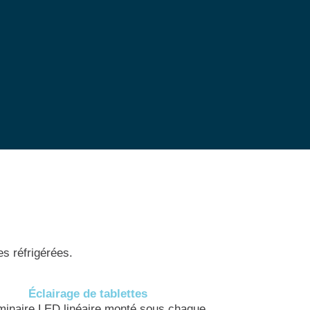
s réfrigérées.
Éclairage de tablettes
minaire LED linéaire monté sous chaque