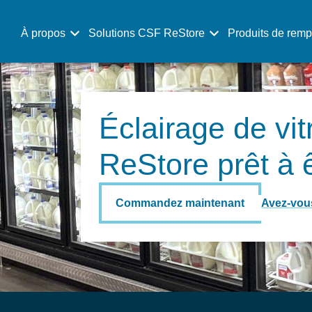
À propos
Solutions CSF ReStore
Produits de rem
Éclairage de vi
ReStore prêt à ê
Commandez maintenant
Avez-vou